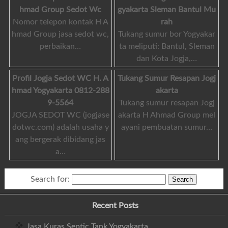
hmad Group Sedot Wc
gyakarta Sleman Bantul Mu
Nomor telepon kontak H A
rah
hmad Group jasa sedot wc,
Tukang sumur bor Yogyakar
perbaikan…
ta meliputi: Bantul, Sleman
dan Kota Jogja,…
Profil Jogja Sedot WC H. A
Tukang Sumur Resapan Jogj
hmad Yogyakarta 0812-288
akarta
9-5564
Tukang sumur resapan Jogj
JOGJA SEDOT WC (jogjase
akarta H Ahmad Group mel
dotwc.com) adalah usaha y
ayani pembuatan sumur…
ang bergerak dibidang jas
a…
Search for:
Recent Posts
Jasa Kuras Septic Tank Yogyakarta