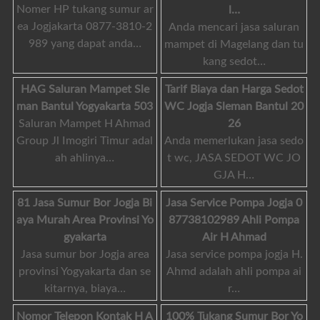
Nomer HP tukang sumur ar
l…
ea Jogjakarta 0877-3810-2
Anda mencari jasa saluran
989 yang dapat anda…
mampet di Magelang dan tu
kang sedot…
HAG Saluran Mampet Sle
Tarif Biaya dan Harga Sedot
man Bantul Yogyakarta 503
WC Jogja Sleman Bantul 20
Saluran Mampet H Ahmad
26
Group Jl Imogiri Timur adal
Anda memerlukan jasa sedo
ah ahlinya…
t wc, JASA SEDOT WC JO
GJA H…
81 Jasa Sumur Bor Jogja Bi
Jasa Service Pompa Jogja 0
aya Murah Area Provinsi Yo
87738102989 Ahli Pompa
gyakarta
Air H Ahmad
Jasa sumur bor Jogja area
Jasa service pompa jogja H.
provinsi Yogyakarta dan se
Ahmd adalah ahli pompa ai
kitarnya, biaya…
r…
Nomor Telepon Kontak H A
100% Tukang Sumur Bor Yo