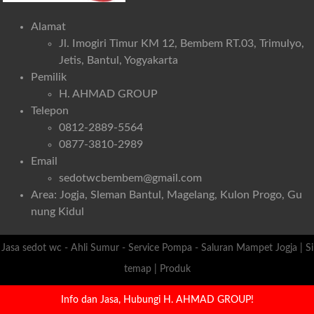
Alamat
Jl. Imogiri Timur KM 12, Bembem RT.03, Trimulyo,
Jetis, Bantul, Yogyakarta
Pemilik
H. AHMAD GROUP
Telepon
0812-2889-5564
0877-3810-2989
Email
sedotwcbembem@gmail.com
Area: Jogja, Sleman Bantul, Magelang, Kulon Progo, Gu
nung Kidul
Jasa sedot wc - Ahli Sumur - Service Pompa - Saluran Mampet Jogja
|
Si
temap
|
Produk
Info dan Jasa, Hubungi H. AHMAD GROUP!