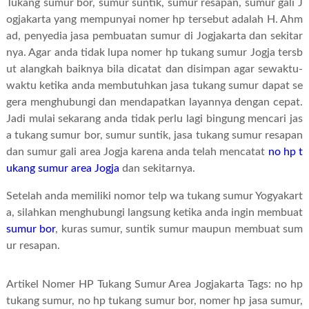
Tukang sumur bor, sumur suntik, sumur resapan, sumur gali J
ogjakarta yang mempunyai nomer hp tersebut adalah H. Ahm
ad, penyedia jasa pembuatan sumur di Jogjakarta dan sekitar
nya. Agar anda tidak lupa nomer hp tukang sumur Jogja tersb
ut alangkah baiknya bila dicatat dan disimpan agar sewaktu-
waktu ketika anda membutuhkan jasa tukang sumur dapat se
gera menghubungi dan mendapatkan layannya dengan cepat.
Jadi mulai sekarang anda tidak perlu lagi bingung mencari jas
a tukang sumur bor, sumur suntik, jasa tukang sumur resapan
dan sumur gali area Jogja karena anda telah mencatat
no hp t
ukang sumur area Jogja
dan sekitarnya.
Setelah anda memiliki nomor telp wa tukang sumur Yogyakart
a, silahkan menghubungi langsung ketika anda ingin membuat
sumur bor
, kuras sumur, suntik sumur maupun membuat sum
ur resapan.
Artikel Nomer HP Tukang Sumur Area Jogjakarta Tags:
no hp
tukang sumur
,
no hp tukang sumur bor
,
nomer hp jasa sumur
,