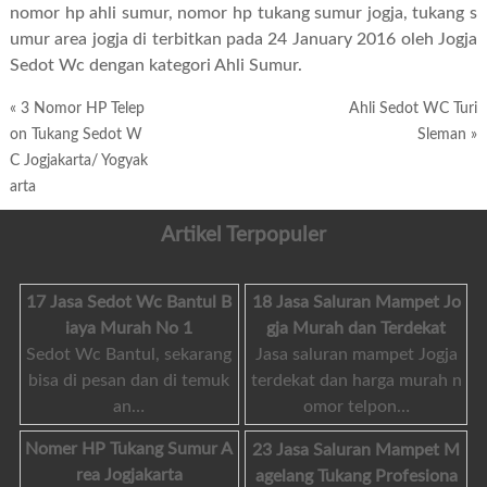
nomor hp ahli sumur
,
nomor hp tukang sumur jogja
,
tukang s
umur area jogja
di terbitkan pada 24 January 2016 oleh Jogja
Sedot Wc dengan kategori Ahli Sumur.
«
3 Nomor HP Telep
Ahli Sedot WC Turi
on Tukang Sedot W
Sleman
»
C Jogjakarta/ Yogyak
arta
Artikel Terpopuler
17 Jasa Sedot Wc Bantul B
18 Jasa Saluran Mampet Jo
iaya Murah No 1
gja Murah dan Terdekat
Sedot Wc Bantul, sekarang
Jasa saluran mampet Jogja
bisa di pesan dan di temuk
terdekat dan harga murah n
an…
omor telpon…
Nomer HP Tukang Sumur A
23 Jasa Saluran Mampet M
rea Jogjakarta
agelang Tukang Profesiona