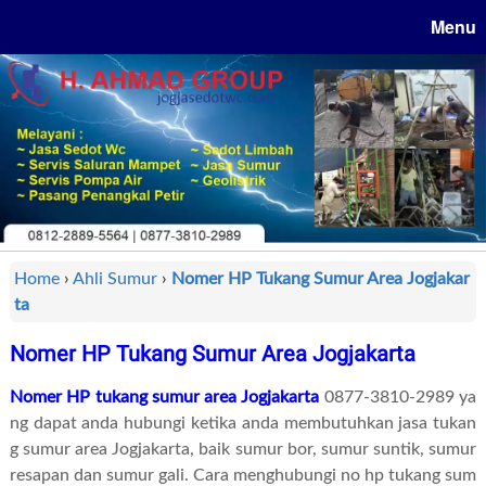
Menu
Home
›
Ahli Sumur
›
Nomer HP Tukang Sumur Area Jogjakar
ta
Nomer HP Tukang Sumur Area Jogjakarta
Nomer HP tukang sumur area Jogjakarta
0877-3810-2989 ya
ng dapat anda hubungi ketika anda membutuhkan jasa tukan
g sumur area Jogjakarta, baik sumur bor, sumur suntik, sumur
resapan dan sumur gali. Cara menghubungi no hp tukang sum