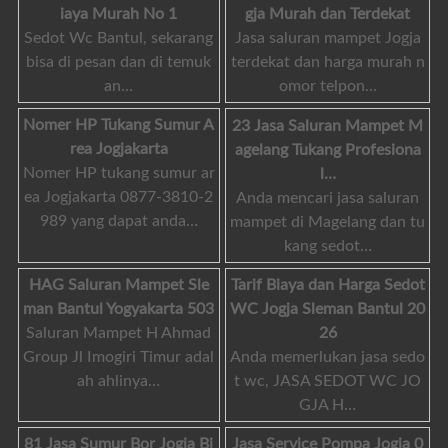
iaya Murah No 1
gja Murah dan Terdekat
Sedot Wc Bantul, sekarang
Jasa saluran mampet Jogja
bisa di pesan dan di temuk
terdekat dan harga murah n
an…
omor telpon…
Nomer HP Tukang Sumur A
23 Jasa Saluran Mampet M
rea Jogjakarta
agelang Tukang Profesiona
Nomer HP tukang sumur ar
l…
ea Jogjakarta 0877-3810-2
Anda mencari jasa saluran
989 yang dapat anda…
mampet di Magelang dan tu
kang sedot…
HAG Saluran Mampet Sle
Tarif Biaya dan Harga Sedot
man Bantul Yogyakarta 503
WC Jogja Sleman Bantul 20
Saluran Mampet H Ahmad
26
Group Jl Imogiri Timur adal
Anda memerlukan jasa sedo
ah ahlinya…
t wc, JASA SEDOT WC JO
GJA H…
81 Jasa Sumur Bor Jogja Bi
Jasa Service Pompa Jogja 0