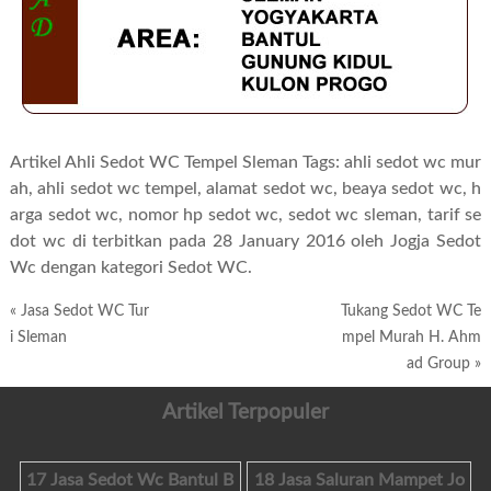
Artikel Ahli Sedot WC Tempel Sleman Tags:
ahli sedot wc mur
ah
,
ahli sedot wc tempel
,
alamat sedot wc
,
beaya sedot wc
,
h
arga sedot wc
,
nomor hp sedot wc
,
sedot wc sleman
,
tarif se
dot wc
di terbitkan pada 28 January 2016 oleh Jogja Sedot
Wc dengan kategori Sedot WC.
«
Jasa Sedot WC Tur
Tukang Sedot WC Te
i Sleman
mpel Murah H. Ahm
ad Group
»
Artikel Terpopuler
17 Jasa Sedot Wc Bantul B
18 Jasa Saluran Mampet Jo