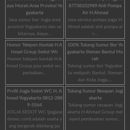
aya Murah Area Provinsi Yo
87738102989 Ahli Pompa
gyakarta
Air H Ahmad
Jasa sumur bor Jogja area
Jasa service pompa jogja H.
provinsi Yogyakarta dan se
Ahmd adalah ahli pompa ai
kitarnya, biaya…
r…
Nomor Telepon Kontak H A
100% Tukang Sumur Bor Yo
hmad Group Sedot Wc
gyakarta Sleman Bantul Mu
Nomor telepon kontak H A
rah
hmad Group jasa sedot wc,
Tukang sumur bor Yogyakar
perbaikan…
ta meliputi: Bantul, Sleman
dan Kota Jogja,…
Profil Jogja Sedot WC H. A
Tukang Sumur Resapan Jogj
hmad Yogyakarta 0812-288
akarta
9-5564
Tukang sumur resapan Jogj
JOGJA SEDOT WC (jogjase
akarta H Ahmad Group mel
dotwc.com) adalah usaha y
ayani pembuatan sumur…
ang bergerak dibidang jas