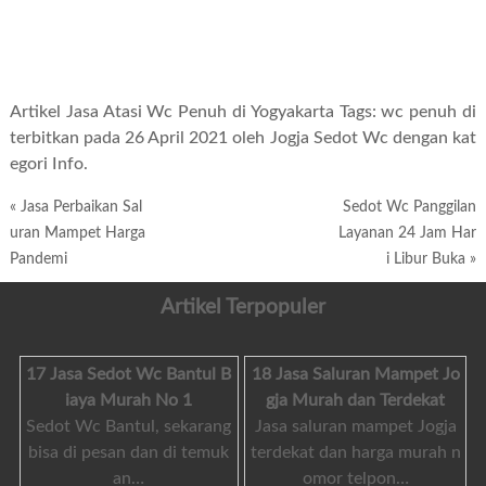
Artikel Jasa Atasi Wc Penuh di Yogyakarta Tags:
wc penuh
di
terbitkan pada 26 April 2021 oleh Jogja Sedot Wc dengan kat
egori Info.
«
Jasa Perbaikan Sal
Sedot Wc Panggilan
uran Mampet Harga
Layanan 24 Jam Har
Pandemi
i Libur Buka
»
Artikel Terpopuler
17 Jasa Sedot Wc Bantul B
18 Jasa Saluran Mampet Jo
iaya Murah No 1
gja Murah dan Terdekat
Sedot Wc Bantul, sekarang
Jasa saluran mampet Jogja
bisa di pesan dan di temuk
terdekat dan harga murah n
an…
omor telpon…