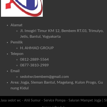
Alamat
Jl. Imogiri Timur KM 12, Bembem RT.03, Trimulyo,
Jetis, Bantul, Yogyakarta
Pemilik
H. AHMAD GROUP
Telepon
0812-2889-5564
0877-3810-2989
Email
sedotwcbembem@gmail.com
Area: Jogja, Sleman Bantul, Magelang, Kulon Progo, Gu
nung Kidul
Jasa sedot wc - Ahli Sumur - Service Pompa - Saluran Mampet Jogja
|
Si