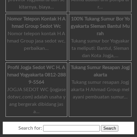
kitarnya, biaya…
r…
Nomor Telepon Kontak H A
100% Tukang Sumur Bor Yo
hmad Group Sedot Wc
gyakarta Sleman Bantul Mu
Nomor telepon kontak H A
rah
hmad Group jasa sedot wc,
Tukang sumur bor Yogyakar
perbaikan…
ta meliputi: Bantul, Sleman
dan Kota Jogja,…
Profil Jogja Sedot WC H. A
Tukang Sumur Resapan Jogj
hmad Yogyakarta 0812-288
akarta
9-5564
Tukang sumur resapan Jogj
JOGJA SEDOT WC (jogjase
akarta H Ahmad Group mel
dotwc.com) adalah usaha y
ayani pembuatan sumur…
ang bergerak dibidang jas
a…
Search for: