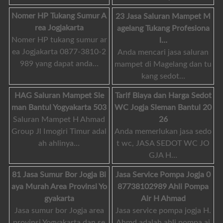
Nomer HP Tukang Sumur A
23 Jasa Saluran Mampet M
rea Jogjakarta
agelang Tukang Profesiona
Nomer HP tukang sumur ar
l…
ea Jogjakarta 0877-3810-2
Anda mencari jasa saluran
989 yang dapat anda…
mampet di Magelang dan tu
kang sedot…
HAG Saluran Mampet Sle
Tarif Biaya dan Harga Sedot
man Bantul Yogyakarta 503
WC Jogja Sleman Bantul 20
Saluran Mampet H Ahmad
26
Group Jl Imogiri Timur adal
Anda memerlukan jasa sedo
ah ahlinya…
t wc, JASA SEDOT WC JO
GJA H…
81 Jasa Sumur Bor Jogja Bi
Jasa Service Pompa Jogja 0
aya Murah Area Provinsi Yo
87738102989 Ahli Pompa
gyakarta
Air H Ahmad
Jasa sumur bor Jogja area
Jasa service pompa jogja H.
provinsi Yogyakarta dan se
Ahmd adalah ahli pompa ai