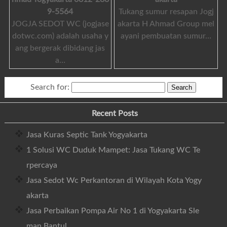
9-5564
Tukang sumur resapan Jogj
JOGJA SEDOT WC (jogjase
akarta H Ahmad Group mel
dotwc.com) adalah usaha y
ayani pembuatan sumur…
ang bergerak dibidang jas
a…
Search for:
Recent Posts
Jasa Kuras Septic Tank Yogyakarta
1 Solusi WC Duduk Mampet: Jasa Tukang WC Te
rpercaya
Jasa Sedot Wc Perkantoran di Wilayah Kota Yogy
akarta
Jasa Perbaikan Pompa Air No 1 di Yogyakarta Sle
man Bantul