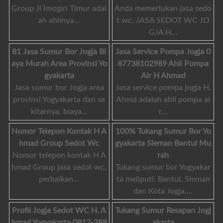
Group Jl Imogiri Timur adal
Anda memerlukan jasa sedo
ah ahlinya…
t wc, JASA SEDOT WC JO
GJA H…
81 Jasa Sumur Bor Jogja Bi
Jasa Service Pompa Jogja 0
aya Murah Area Provinsi Yo
87738102989 Ahli Pompa
gyakarta
Air H Ahmad
Jasa sumur bor Jogja area
Jasa service pompa jogja H.
provinsi Yogyakarta dan se
Ahmd adalah ahli pompa ai
kitarnya, biaya…
r…
Nomor Telepon Kontak H A
100% Tukang Sumur Bor Yo
hmad Group Sedot Wc
gyakarta Sleman Bantul Mu
Nomor telepon kontak H A
rah
hmad Group jasa sedot wc,
Tukang sumur bor Yogyakar
perbaikan…
ta meliputi: Bantul, Sleman
dan Kota Jogja,…
Profil Jogja Sedot WC H. A
Tukang Sumur Resapan Jogj
hmad Yogyakarta 0812-288
akarta