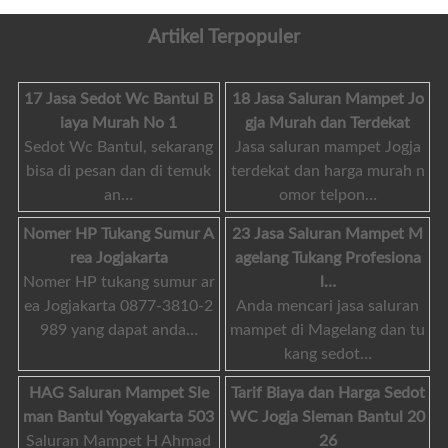
Artikel Terpopuler
17 Jasa Sedot Wc Bantul B
18 Jasa Saluran Mampet Jo
iaya Murah No 1
gja Murah dan Terdekat
Sedot Wc Bantul, sekarang
Jasa saluran mampet Jogja
bisa di pesan dan di temuk
terdekat dan harga murah n
an…
omor telpon…
Nomer HP Tukang Sumur A
23 Jasa Saluran Mampet M
rea Jogjakarta
agelang Tukang Profesiona
Nomer HP tukang sumur ar
l…
ea Jogjakarta 0877-3810-2
Anda mencari jasa saluran
989 yang dapat anda…
mampet di Magelang dan tu
kang sedot…
HAG Saluran Mampet Sle
Tarif Biaya dan Harga Sedot
man Bantul Yogyakarta 503
WC Jogja Sleman Bantul 20
Saluran Mampet H Ahmad
26