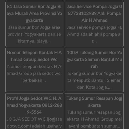
81 Jasa Sumur Bor Jogja Bi
Jasa Service Pompa Jogja 0
aya Murah Area Provinsi Yo
87738102989 Ahli Pompa
gyakarta
Air H Ahmad
Jasa sumur bor Jogja area
Jasa service pompa jogja H.
provinsi Yogyakarta dan se
Ahmd adalah ahli pompa ai
kitarnya, biaya…
r…
Nomor Telepon Kontak H A
100% Tukang Sumur Bor Yo
hmad Group Sedot Wc
gyakarta Sleman Bantul Mu
Nomor telepon kontak H A
rah
hmad Group jasa sedot wc,
Tukang sumur bor Yogyakar
perbaikan…
ta meliputi: Bantul, Sleman
dan Kota Jogja,…
Profil Jogja Sedot WC H. A
Tukang Sumur Resapan Jogj
hmad Yogyakarta 0812-288
akarta
9-5564
Tukang sumur resapan Jogj
JOGJA SEDOT WC (jogjase
akarta H Ahmad Group mel
dotwc.com) adalah usaha y
ayani pembuatan sumur…