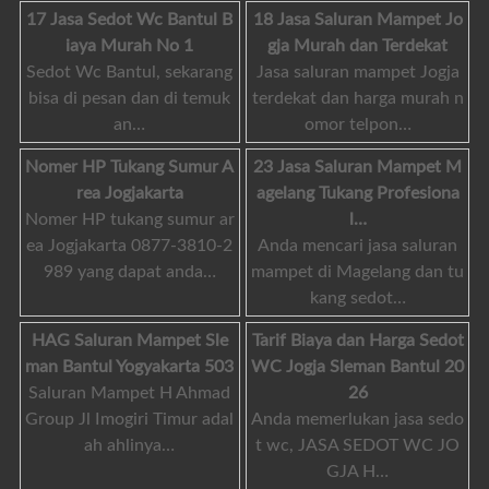
17 Jasa Sedot Wc Bantul B
18 Jasa Saluran Mampet Jo
iaya Murah No 1
gja Murah dan Terdekat
Sedot Wc Bantul, sekarang
Jasa saluran mampet Jogja
bisa di pesan dan di temuk
terdekat dan harga murah n
an…
omor telpon…
Nomer HP Tukang Sumur A
23 Jasa Saluran Mampet M
rea Jogjakarta
agelang Tukang Profesiona
Nomer HP tukang sumur ar
l…
ea Jogjakarta 0877-3810-2
Anda mencari jasa saluran
989 yang dapat anda…
mampet di Magelang dan tu
kang sedot…
HAG Saluran Mampet Sle
Tarif Biaya dan Harga Sedot
man Bantul Yogyakarta 503
WC Jogja Sleman Bantul 20
Saluran Mampet H Ahmad
26
Group Jl Imogiri Timur adal
Anda memerlukan jasa sedo
ah ahlinya…
t wc, JASA SEDOT WC JO
GJA H…