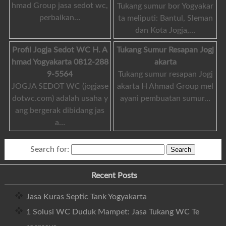
hmad Group jasa sedot wc,
Tukang sumur bor Yogyakar
perbaikan…
ta meliputi: Bantul, Sleman
dan Kota Jogja,…
Profil Jogja Sedot WC H. A
Tukang Sumur Resapan Jogj
hmad Yogyakarta 0812-288
akarta
9-5564
Tukang sumur resapan Jogj
JOGJA SEDOT WC (jogjase
akarta H Ahmad Group mel
dotwc.com) adalah usaha y
ayani pembuatan sumur…
ang bergerak dibidang jas
a…
Search for:
Recent Posts
Jasa Kuras Septic Tank Yogyakarta
1 Solusi WC Duduk Mampet: Jasa Tukang WC Te