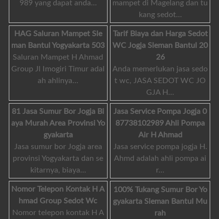
989 yang dapat anda…
mampet di Magelang dan tu
kang sedot…
HAG Saluran Mampet Sle
Tarif Biaya dan Harga Sedot
man Bantul Yogyakarta 503
WC Jogja Sleman Bantul 20
Saluran Mampet H Ahmad
26
Group Jl Imogiri Timur adal
Anda memerlukan jasa sedo
ah ahlinya…
t wc, JASA SEDOT WC JO
GJA H…
81 Jasa Sumur Bor Jogja Bi
Jasa Service Pompa Jogja 0
aya Murah Area Provinsi Yo
87738102989 Ahli Pompa
gyakarta
Air H Ahmad
Jasa sumur bor Jogja area
Jasa service pompa jogja H.
provinsi Yogyakarta dan se
Ahmd adalah ahli pompa ai
kitarnya, biaya…
r…
Nomor Telepon Kontak H A
100% Tukang Sumur Bor Yo
hmad Group Sedot Wc
gyakarta Sleman Bantul Mu
Nomor telepon kontak H A
rah