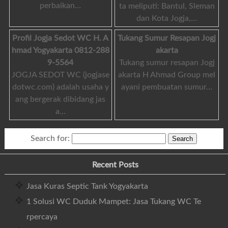
perbaikan…
ta meliputi: Bantul, Sleman
dan Kota Jogja,…
Profil Jogja Sedot WC H. A
Tukang Sumur Resapan Jogj
hmad Yogyakarta 0812-288
akarta
9-5564
Tukang sumur resapan Jogj
JOGJA SEDOT WC (jogjase
akarta H Ahmad Group mel
dotwc.com) adalah usaha y
ayani pembuatan sumur…
ang bergerak dibidang jas
a…
Search for:
Recent Posts
Jasa Kuras Septic Tank Yogyakarta
1 Solusi WC Duduk Mampet: Jasa Tukang WC Te
rpercaya