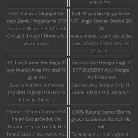
kang sedot…
HAG Saluran Mampet Sle
Tarif Biaya dan Harga Sedot
man Bantul Yogyakarta 503
WC Jogja Sleman Bantul 20
Saluran Mampet H Ahmad
26
Group Jl Imogiri Timur adal
Anda memerlukan jasa sedo
ah ahlinya…
t wc, JASA SEDOT WC JO
GJA H…
81 Jasa Sumur Bor Jogja Bi
Jasa Service Pompa Jogja 0
aya Murah Area Provinsi Yo
87738102989 Ahli Pompa
gyakarta
Air H Ahmad
Jasa sumur bor Jogja area
Jasa service pompa jogja H.
provinsi Yogyakarta dan se
Ahmd adalah ahli pompa ai
kitarnya, biaya…
r…
Nomor Telepon Kontak H A
100% Tukang Sumur Bor Yo
hmad Group Sedot Wc
gyakarta Sleman Bantul Mu
Nomor telepon kontak H A
rah
hmad Group jasa sedot wc,
Tukang sumur bor Yogyakar