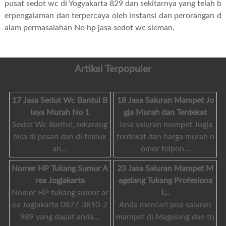
pusat sedot wc di Yogyakarta 829 dan sekitarnya yang telah b
erpengalaman dan terpercaya oleh instansi dan perorangan d
alam permasalahan
No hp jasa sedot wc sleman
.
Artikel Terpopuler
17 Jasa Sedot Wc Bantul B
18 Jasa Saluran Mampet Jo
iaya Murah No 1
gja Murah dan Terdekat
Sedot Wc Bantul, sekarang
Jasa saluran mampet Jogja
bisa di pesan dan di temuk
terdekat dan harga murah n
an…
omor telpon…
Nomer HP Tukang Sumur A
23 Jasa Saluran Mampet M
rea Jogjakarta
agelang Tukang Profesiona
Nomer HP tukang sumur ar
l…
ea Jogjakarta 0877-3810-2
Anda mencari jasa saluran
989 yang dapat anda…
mampet di Magelang dan tu