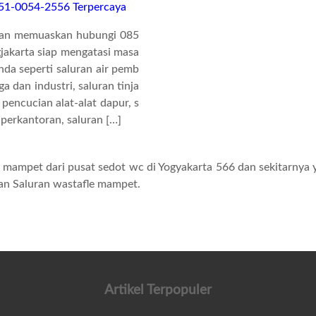
851-0054-2556 Terpercaya
 dan memuaskan hubungi 085
jakarta siap mengatasi masa
da seperti saluran air pemb
 dan industri, saluran tinja
 pencucian alat-alat dapur, s
 perkantoran, saluran […]
 mampet dari pusat sedot wc di Yogyakarta 566 dan sekitarnya 
han
Saluran wastafle mampet
.
Artikel Terpopuler