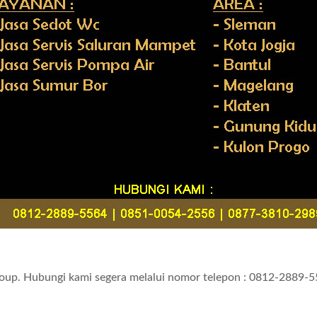
oup. Hubungi kami segera melalui nomor telepon : 0812-2889