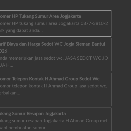
omer HP Tukang Sumur Area Jogjakarta
omer HP tukang sumur area Jogjakarta 0877-3810-2
89 yang dapat anda…
arif Biaya dan Harga Sedot WC Jogja Sleman Bantul
026
nda memerlukan jasa sedot wc, JASA SEDOT WC JO
JA H…
omor Telepon Kontak H Ahmad Group Sedot Wc
omor telepon kontak H Ahmad Group jasa sedot wc,
erbaikan…
ukang Sumur Resapan Jogjakarta
ukang sumur resapan Jogjakarta H Ahmad Group mel
yani pembuatan sumur…