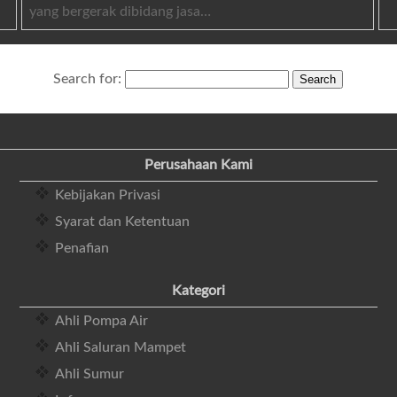
yang bergerak dibidang jasa…
Search for:
Perusahaan Kami
Kebijakan Privasi
Syarat dan Ketentuan
Penafian
Kategori
Ahli Pompa Air
Ahli Saluran Mampet
Ahli Sumur