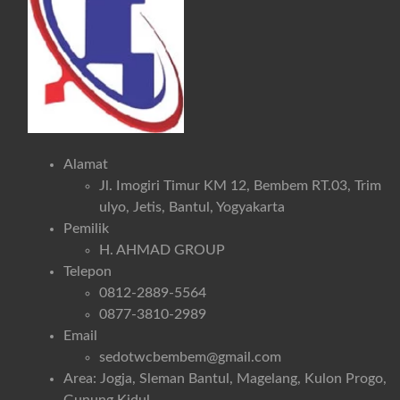
Alamat
Jl. Imogiri Timur KM 12, Bembem RT.03, Trim
ulyo, Jetis, Bantul, Yogyakarta
Pemilik
H. AHMAD GROUP
Telepon
0812-2889-5564
0877-3810-2989
Email
sedotwcbembem@gmail.com
Area: Jogja, Sleman Bantul, Magelang, Kulon Progo,