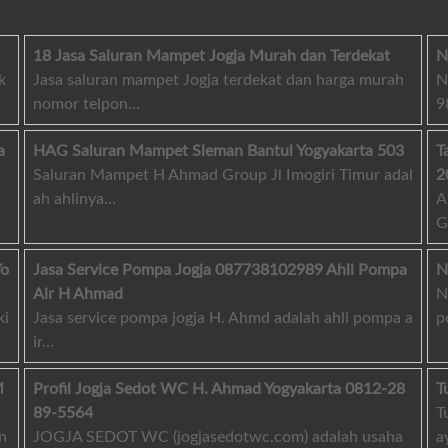
18 Jasa Saluran Mampet Jogja Murah dan Terdekat
N
Jasa saluran mampet Jogja terdekat dan harga murah
k
N
nomor telpon…
9
HAG Saluran Mampet Sleman Bantul Yogyakarta 503
a
T
Saluran Mampet H Ahmad Group Jl Imogiri Timur adal
2
ah ahlinya…
t
A
G
Jasa Service Pompa Jogja 087738102989 Ahli Pompa
Yo
N
Air H Ahmad
N
Jasa service pompa jogja H. Ahmd adalah ahli pompa a
ki
p
ir…
Profil Jogja Sedot WC H. Ahmad Yogyakarta 0812-28
M
T
89-5564
T
JOGJA SEDOT WC (jogjasedotwc.com) adalah usaha
n
a