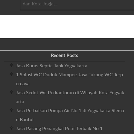
dan Kota Jogja,…
Recent Posts
Jasa Kuras Septic Tank Yogyakarta
1 Solusi WC Duduk Mampet: Jasa Tukang WC Terp
ercaya
Jasa Sedot Wc Perkantoran di Wilayah Kota Yogyak
arta
Jasa Perbaikan Pompa Air No 1 di Yogyakarta Slema
n Bantul
Jasa Pasang Penangkal Petir Terbaik No 1