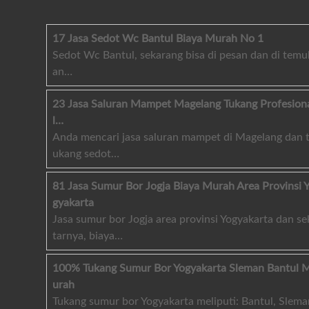
17 Jasa Sedot Wc Bantul Biaya Murah No 1
Sedot Wc Bantul, sekarang bisa di pesan dan di temu
an…
23 Jasa Saluran Mampet Magelang Tukang Profesion
l…
Anda mencari jasa saluran mampet di Magelang dan 
ukang sedot…
81 Jasa Sumur Bor Jogja Biaya Murah Area Provinsi 
gyakarta
Jasa sumur bor Jogja area provinsi Yogyakarta dan se
tarnya, biaya…
100% Tukang Sumur Bor Yogyakarta Sleman Bantul 
urah
Tukang sumur bor Yogyakarta meliputi: Bantul, Slema