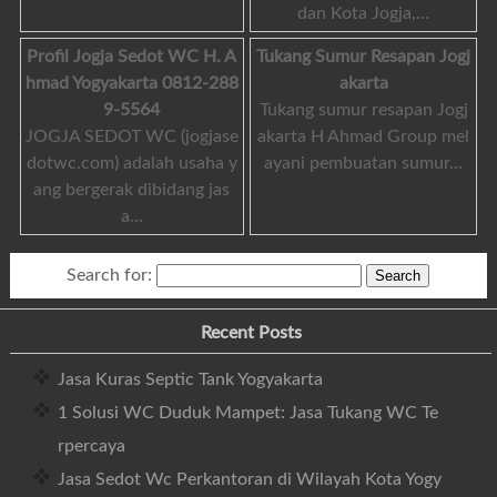
dan Kota Jogja,…
Profil Jogja Sedot WC H. A
Tukang Sumur Resapan Jogj
hmad Yogyakarta 0812-288
akarta
9-5564
Tukang sumur resapan Jogj
JOGJA SEDOT WC (jogjase
akarta H Ahmad Group mel
dotwc.com) adalah usaha y
ayani pembuatan sumur…
ang bergerak dibidang jas
a…
Search for:
Recent Posts
Jasa Kuras Septic Tank Yogyakarta
1 Solusi WC Duduk Mampet: Jasa Tukang WC Te
rpercaya
Jasa Sedot Wc Perkantoran di Wilayah Kota Yogy