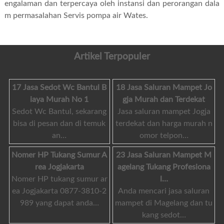
engalaman dan terpercaya oleh instansi dan perorangan dala
m permasalahan
Servis pompa air Wates
.
Artikel Terpopuler
17 Jasa Sedot Wc Bantul B
18 Jasa Saluran Mampet Jo
iaya Murah No 1
gja Murah dan Terdekat
Sedot Wc Bantul, sekarang
Jasa saluran mampet Jogja
bisa di pesan dan di temuk
terdekat dan harga murah n
an…
omor telpon…
Nomer HP Tukang Sumur A
23 Jasa Saluran Mampet M
rea Jogjakarta
agelang Tukang Profesiona
Nomer HP tukang sumur ar
l…
ea Jogjakarta 0877-3810-2
Anda mencari jasa saluran
989 yang dapat anda…
mampet di Magelang dan tu
kang sedot…