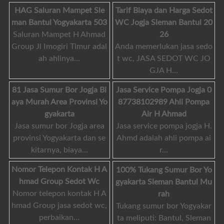
HAG Saluran Mampet Sle
Tarif Biaya dan Harga Sedot
man Bantul Yogyakarta 503
WC Jogja Sleman Bantul 20
Saluran Mampet H Ahmad
26
Group Jl Imogiri Timur adal
Anda memerlukan jasa sedo
ah ahlinya…
t wc, JASA SEDOT WC JO
GJA H…
81 Jasa Sumur Bor Jogja Bi
Jasa Service Pompa Jogja 0
aya Murah Area Provinsi Yo
87738102989 Ahli Pompa
gyakarta
Air H Ahmad
Jasa sumur bor Jogja area
Jasa service pompa jogja H.
provinsi Yogyakarta dan se
Ahmd adalah ahli pompa ai
kitarnya, biaya…
r…
Nomor Telepon Kontak H A
100% Tukang Sumur Bor Yo
hmad Group Sedot Wc
gyakarta Sleman Bantul Mu
Nomor telepon kontak H A
rah
hmad Group jasa sedot wc,
Tukang sumur bor Yogyakar
perbaikan…
ta meliputi: Bantul, Sleman