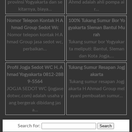
provinsi Yogyakarta dan se
Ahmd adalah ahli pompa ai
kitarnya, biaya…
r…
Nomor Telepon Kontak H A
100% Tukang Sumur Bor Yo
hmad Group Sedot Wc
gyakarta Sleman Bantul Mu
Nomor telepon kontak H A
rah
hmad Group jasa sedot wc,
Tukang sumur bor Yogyakar
perbaikan…
ta meliputi: Bantul, Sleman
dan Kota Jogja,…
Profil Jogja Sedot WC H. A
Tukang Sumur Resapan Jogj
hmad Yogyakarta 0812-288
akarta
9-5564
Tukang sumur resapan Jogj
JOGJA SEDOT WC (jogjase
akarta H Ahmad Group mel
dotwc.com) adalah usaha y
ayani pembuatan sumur…
ang bergerak dibidang jas
a…
Search for: