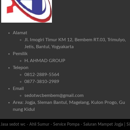
Alamat
Jl. Imogiri Timur KM 12, Bembem RT.03, Trimulyo,
Jetis, Bantul, Yogyakarta
Pemilik
H. AHMAD GROUP
Telepon
0812-2889-5564
0877-3810-2989
Email
sedotwcbembem@gmail.com
Area: Jogja, Sleman Bantul, Magelang, Kulon Progo, Gu
nung Kidul
Jasa sedot wc - Ahli Sumur - Service Pompa - Saluran Mampet Jogja
|
Si