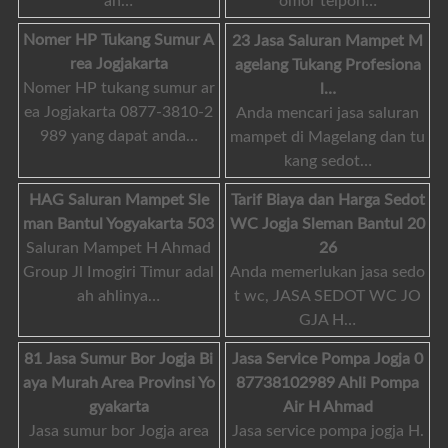
an…
omor telpon…
Nomer HP Tukang Sumur A
23 Jasa Saluran Mampet M
rea Jogjakarta
agelang Tukang Profesiona
Nomer HP tukang sumur ar
l…
ea Jogjakarta 0877-3810-2
Anda mencari jasa saluran
989 yang dapat anda…
mampet di Magelang dan tu
kang sedot…
HAG Saluran Mampet Sle
Tarif Biaya dan Harga Sedot
man Bantul Yogyakarta 503
WC Jogja Sleman Bantul 20
Saluran Mampet H Ahmad
26
Group Jl Imogiri Timur adal
Anda memerlukan jasa sedo
ah ahlinya…
t wc, JASA SEDOT WC JO
GJA H…
81 Jasa Sumur Bor Jogja Bi
Jasa Service Pompa Jogja 0
aya Murah Area Provinsi Yo
87738102989 Ahli Pompa
gyakarta
Air H Ahmad
Jasa sumur bor Jogja area
Jasa service pompa jogja H.