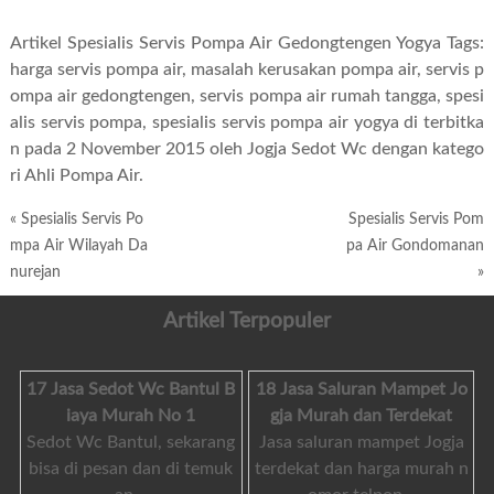
Artikel Spesialis Servis Pompa Air Gedongtengen Yogya Tags:
harga servis pompa air
,
masalah kerusakan pompa air
,
servis p
ompa air gedongtengen
,
servis pompa air rumah tangga
,
spesi
alis servis pompa
,
spesialis servis pompa air yogya
di terbitka
n pada 2 November 2015 oleh Jogja Sedot Wc dengan katego
ri Ahli Pompa Air.
«
Spesialis Servis Po
Spesialis Servis Pom
mpa Air Wilayah Da
pa Air Gondomanan
nurejan
»
Artikel Terpopuler
17 Jasa Sedot Wc Bantul B
18 Jasa Saluran Mampet Jo
iaya Murah No 1
gja Murah dan Terdekat
Sedot Wc Bantul, sekarang
Jasa saluran mampet Jogja
bisa di pesan dan di temuk
terdekat dan harga murah n