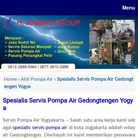
Menu
Home
›
Ahli Pompa Air
›
Spesialis Servis Pompa Air Gedongt
engen Yogya
Spesialis Servis Pompa Air Gedongtengen Yogy
a
Servis Pompa Air Yogyakarta – Salah satu area kerja kami seb
agai
spesialis servis pompa air
di kota Jogjakarta adalah wilay
ah Gedongtengen. Diwilayah ini kami memberikan penawara